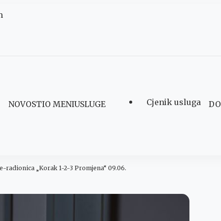
m
Cjenik usluga
NOVOSTI
O MENI
USLUGE
DO
Šegović
e-radionica „Korak 1-2-3 Promjena“ 09.06.