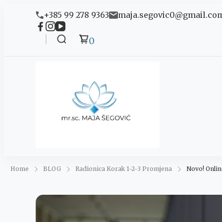
+385 99 278 9363
maja.segovic0@gmail.co
0
Maja 
Ananda
Home
BLOG
Radionica Korak 1-2-3 Promjena
Novo! Onlin