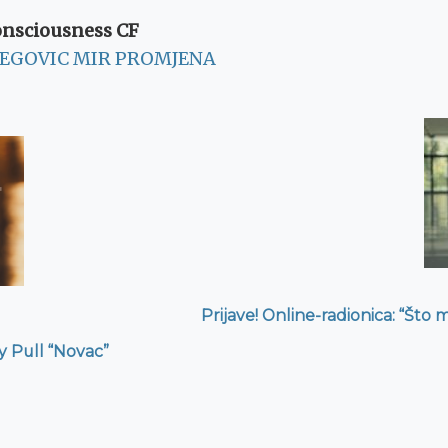
onsciousness CF
SEGOVIC
MIR
PROMJENA
ation
Prijave! Online-radionica: “Što m
 Pull “Novac”