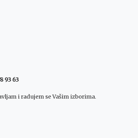
8 93 63
avljam i radujem se Vašim izborima.