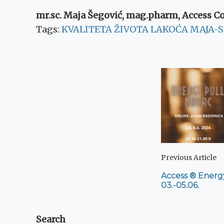
mr.sc. Maja Šegović, mag.pharm, Access C
Tags:
KVALITETA ŽIVOTA
LAKOĆA
MAJA-
Post
Navig
Previous Article
Access ® Energy
03.-05.06.
Search