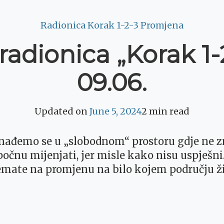
Radionica Korak 1-2-3 Promjena
radionica „Korak 1
09.06.
Updated on
June 5, 2024
2 min read
ađemo se u „slobodnom“ prostoru gdje ne z
čnu mijenjati, jer misle kako nisu uspješni. I
premate na promjenu na bilo kojem području 