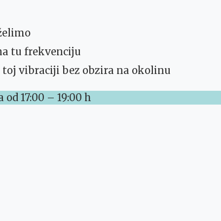
 želimo
na tu frekvenciju
 toj vibraciji bez obzira na okolinu
 od 17:00 – 19:00 h