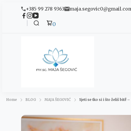
+385 99 278 9363
maja.segovic0@gmail.co
0
Maja 
Ananda
Home
BLOG
MAJA ŠEGOVIĆ
Sjeti se tko si i što želiš biti