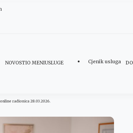
m
Cjenik usluga
NOVOSTI
O MENI
USLUGE
DO
Šegović
! – online radionica 28.03.2026.