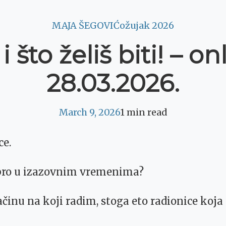
MAJA ŠEGOVIĆ
ožujak 2026
 i što želiš biti! – 
28.03.2026.
March 9, 2026
1 min read
ce.
obro u izazovnim vremenima?
činu na koji radim, stoga eto radionice koja 