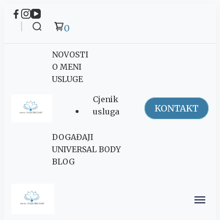
0
NOVOSTI
O MENI
USLUGE
Cjenik
KONTAKT
usluga
Maja Šegović
DOGAĐAJI
Ananda
UNIVERSAL BODY
BLOG