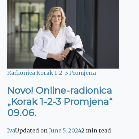
Radionica Korak 1-2-3 Promjena
Novo! Online-radionica
„Korak 1-2-3 Promjena“
09.06.
Iva
Updated on
June 5, 2024
2 min read