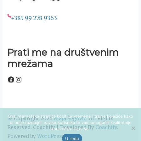
+385 99 278 9363
Prati me na društvenim
mrežama
Facebook
Instagram
Ova internetska stranica kositi privremene i trajne kolačiće kako
© Copyright 2026
Maja Šegović
. All Rights
bi bolje razumjeli navike korisnika te vam omogućili kvalitetnije
Reserved.
Coachify | Developed By
Coachify
.
korisničko iskustvo.
Powered by
WordPress
.
U redu