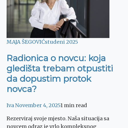
MAJA ŠEGOVIĆ
studeni 2025
Radionica o novcu: koja
gledišta trebam otpustiti
da dopustim protok
novca?
Iva
November 4, 2025
1 min read
Rezerviraj svoje mjesto. Naša situacija sa
novcem odraz je vrlo kompleksnog