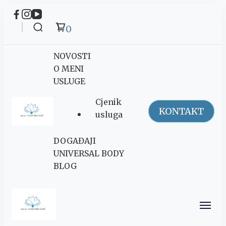
0
NOVOSTI
O MENI
USLUGE
Cjenik
KONTAKT
usluga
Maja Šegović
DOGAĐAJI
Ananda
UNIVERSAL BODY
BLOG