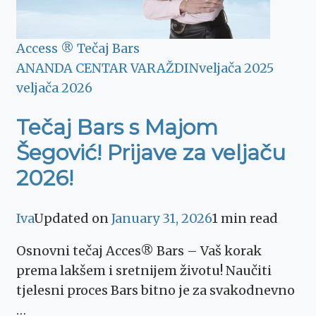
Access ® Tečaj Bars
ANANDA CENTAR VARAŽDIN
veljača 2025
veljača 2026
Tečaj Bars s Majom
Šegović! Prijave za veljaču
2026!
Iva
Updated on
January 31, 2026
1 min read
Osnovni tečaj Acces® Bars – Vaš korak
prema lakšem i sretnijem životu! Naučiti
tjelesni proces Bars bitno je za svakodnevno
…