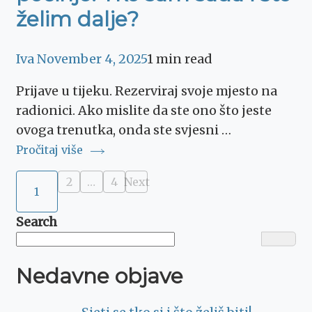
želim dalje?
Iva
November 4, 2025
1 min read
Prijave u tijeku. Rezerviraj svoje mjesto na
radionici. Ako mislite da ste ono što jeste
ovoga trenutka, onda ste svjesni …
Pročitaj više
Posts
2
…
4
Next
Page
Page
1
Page
pagination
Search
Nedavne objave