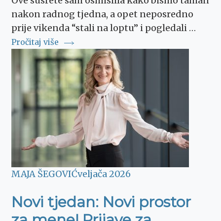
Ove susrete sam osmislila kako bismo taman
nakon radnog tjedna, a opet neposredno
prije vikenda “stali na loptu” i pogledali …
Pročitaj više
MAJA ŠEGOVIĆ
veljača 2026
Novi tjedan: Novi prostor
za mene! Prijave za