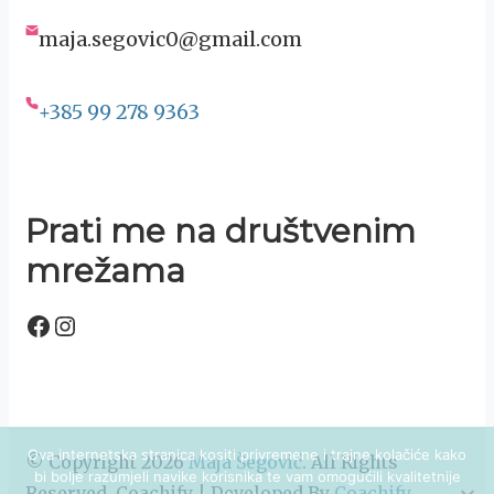
maja.segovic0@gmail.com
+385 99 278 9363
Prati me na društvenim
mrežama
Facebook
Instagram
Ova internetska stranica kositi privremene i trajne kolačiće kako
© Copyright 2026
Maja Šegović
. All Rights
bi bolje razumjeli navike korisnika te vam omogućili kvalitetnije
Reserved.
Coachify | Developed By
Coachify
.