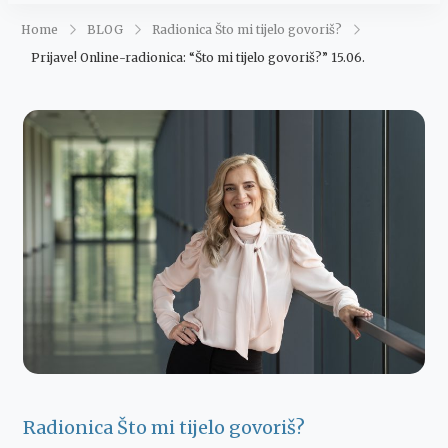
Maja Šegović
Ananda
Home
BLOG
Radionica Što mi tijelo govoriš?
Prijave! Online-radionica: “Što mi tijelo govoriš?” 15.06.
Radionica Što mi tijelo govoriš?