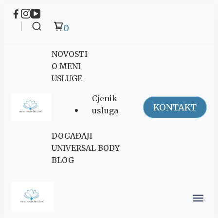
0
NOVOSTI
O MENI
USLUGE
Cjenik
KONTAKT
usluga
Maja Šegović
DOGAĐAJI
Ananda
UNIVERSAL BODY
BLOG