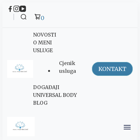
0
NOVOSTI
O MENI
USLUGE
Cjenik
KONTAKT
usluga
Maja Šegović
DOGAĐAJI
Ananda
UNIVERSAL BODY
BLOG