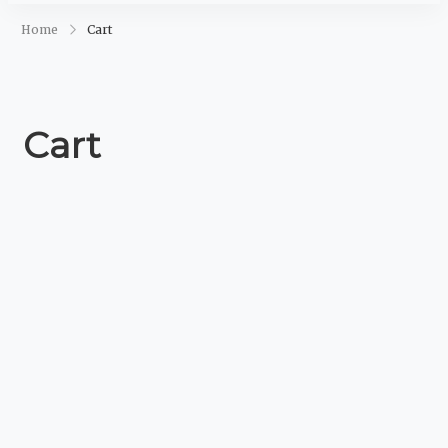
Maja Šegović
Ananda
Home
Cart
Cart