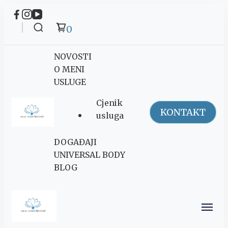
0
NOVOSTI
O MENI
USLUGE
Cjenik
KONTAKT
usluga
Maja Šegović
DOGAĐAJI
Ananda
UNIVERSAL BODY
BLOG