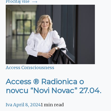
Pročitaj više
Access Consciousness
Access ® Radionica o
novcu “Novi Novac” 27.04.
Iva
April 8, 2024
1 min read