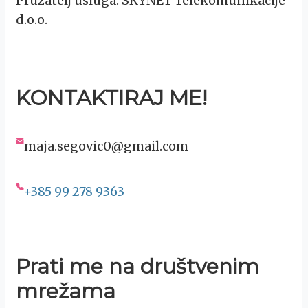
Pružatelj usluga: SKYNET Telekomunikacije
d.o.o.
KONTAKTIRAJ ME!
maja.segovic0@gmail.com
+385 99 278 9363
Prati me na društvenim
mrežama