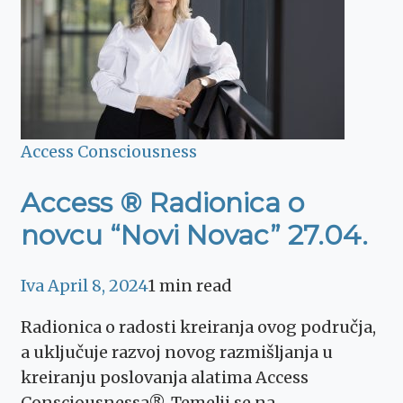
Access Consciousness
Access ® Radionica o
novcu “Novi Novac” 27.04.
Iva
April 8, 2024
1 min read
Radionica o radosti kreiranja ovog područja,
a uključuje razvoj novog razmišljanja u
kreiranju poslovanja alatima Access
Consciousnessa®. Temelji se na …