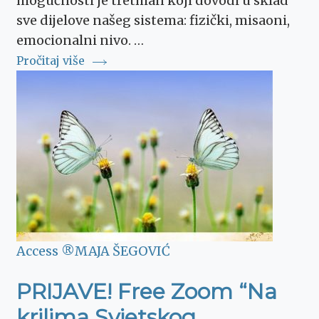
mogućnosti je tretman koji dovodi u sklad
sve dijelove našeg sistema: fizički, misaoni,
emocionalni nivo. …
Pročitaj više
Access ®
MAJA ŠEGOVIĆ
PRIJAVE! Free Zoom “Na
krilima Svjetskog