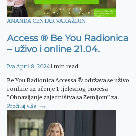
ANANDA CENTAR VARAŽDIN
Access ® Be You Radionica
– uživo i online 21.04.
Iva
April 8, 2024
1 min read
Be You Radionica Accessa ® održava se uživo
i online uz učenje 1 tjelesnog procesa
“Obnavljanje zajedništva sa Zemljom” za …
Pročitaj više