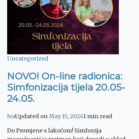
Uncategorized
NOVO! On-line radionica:
Simfonizacija tijela 20.05-
24.05.
Iva
Updated on
May 15, 2024
1 min read
Do Promjene s lakoćom! Simfonija