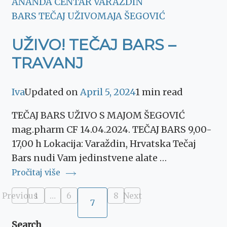
ANANDA CENTAR VARAŽDIN
BARS TEČAJ UŽIVO
MAJA ŠEGOVIĆ
UŽIVO! TEČAJ BARS –
TRAVANJ
Iva
Updated on
April 5, 2024
1 min read
TEČAJ BARS UŽIVO S MAJOM ŠEGOVIĆ
mag.pharm CF 14.04.2024. TEČAJ BARS 9,00-
17,00 h Lokacija: Varaždin, Hrvatska Tečaj
Bars nudi Vam jedinstvene alate …
Pročitaj više
Posts
Previous
1
…
6
8
Next
Page
Page
Page
7
Page
pagination
Search