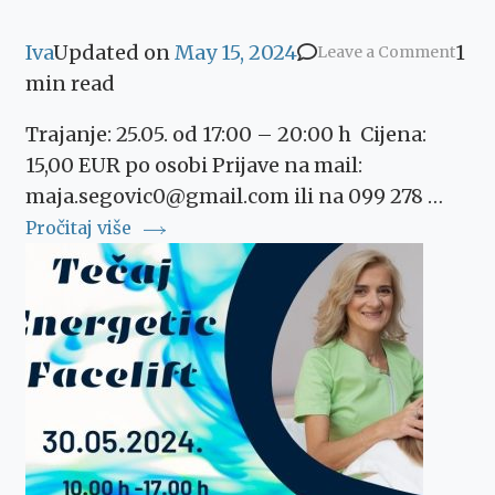
Iva
Updated on
May 15, 2024
1
on
Leave a Comment
min read
Prija
Razm
Trajanje: 25.05. od 17:00 – 20:00 h Cijena:
Tjele
15,00 EUR po osobi Prijave na mail:
proc
maja.segovic0@gmail.com ili na 099 278 …
25.05.
Pročitaj više
–
uživ
u
Anan