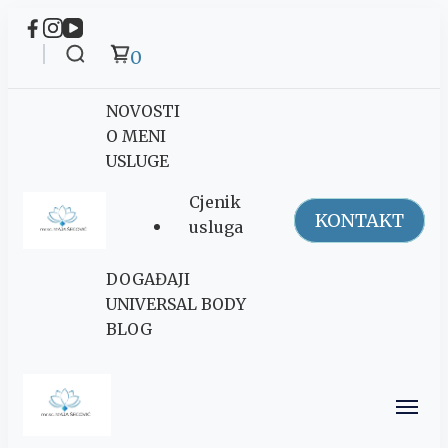
0
NOVOSTI
O MENI
USLUGE
Cjenik
KONTAKT
usluga
Maja Šegović
DOGAĐAJI
Ananda
UNIVERSAL BODY
BLOG