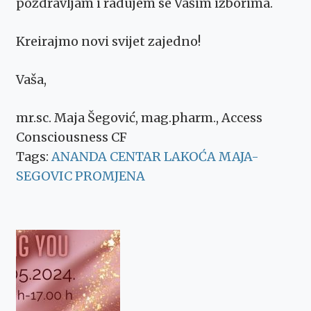
pozdravljam i radujem se Vašim izborima.
Kreirajmo novi svijet zajedno!
Vaša,
mr.sc. Maja Šegović, mag.pharm., Access
Consciousness CF
Tags:
ANANDA CENTAR
LAKOĆA
MAJA-
SEGOVIC
PROMJENA
Post
Navigation