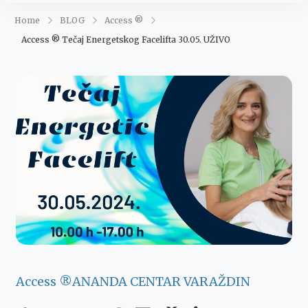
Maja Šegović
Ananda
Home
BLOG
Access ®
Access ® Tečaj Energetskog Facelifta 30.05. UŽIVO
Access ®
ANANDA CENTAR VARAŽDIN