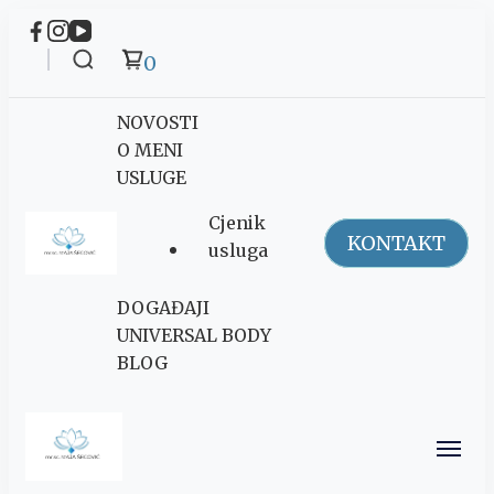
0
NOVOSTI
O MENI
USLUGE
Cjenik
KONTAKT
usluga
Maja Šegović
DOGAĐAJI
Ananda
UNIVERSAL BODY
BLOG