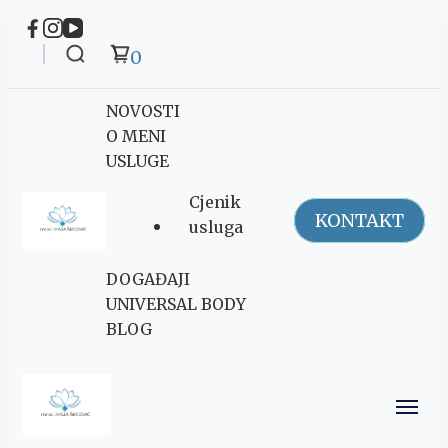
0
NOVOSTI
O MENI
USLUGE
Cjenik
KONTAKT
usluga
Maja Šegović
DOGAĐAJI
Ananda
UNIVERSAL BODY
BLOG