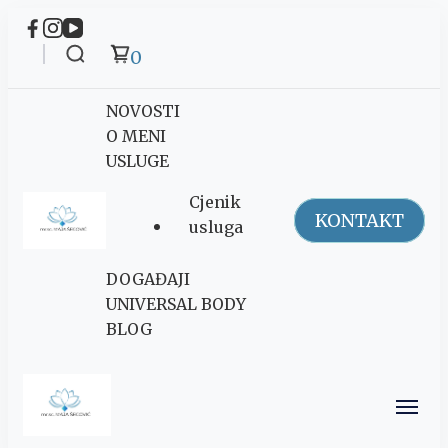
0
NOVOSTI
O MENI
USLUGE
Cjenik
KONTAKT
usluga
Maja Šegović
DOGAĐAJI
Ananda
UNIVERSAL BODY
BLOG