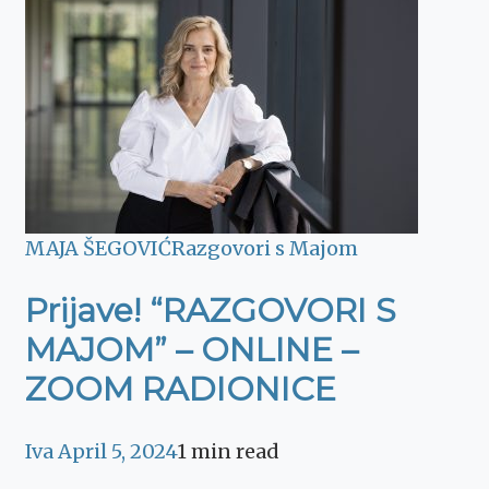
MAJA ŠEGOVIĆ
Razgovori s Majom
Prijave! “RAZGOVORI S
MAJOM” – ONLINE –
ZOOM RADIONICE
Iva
April 5, 2024
1 min read