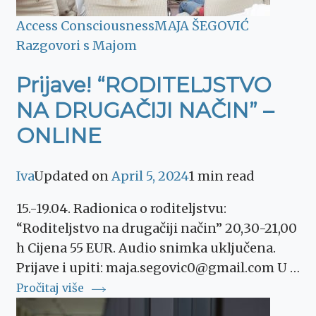
Access Consciousness
MAJA ŠEGOVIĆ
Razgovori s Majom
Prijave! “RODITELJSTVO
NA DRUGAČIJI NAČIN” –
ONLINE
Iva
Updated on
April 5, 2024
1 min read
15.-19.04. Radionica o roditeljstvu:
“Roditeljstvo na drugačiji način” 20,30-21,00
h Cijena 55 EUR. Audio snimka uključena.
Prijave i upiti: maja.segovic0@gmail.com U …
Pročitaj više