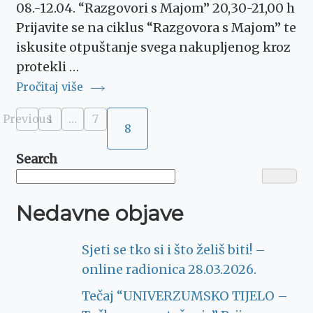
08.-12.04. “Razgovori s Majom” 20,30-21,00 h
Prijavite se na ciklus “Razgovora s Majom” te
iskusite otpuštanje svega nakupljenog kroz
protekli …
Pročitaj više
Posts
Previous
1
…
7
Page
Page
8
Page
pagination
Search
Nedavne objave
Sjeti se tko si i što želiš biti! –
online radionica 28.03.2026.
Tečaj “UNIVERZUMSKO TIJELO –