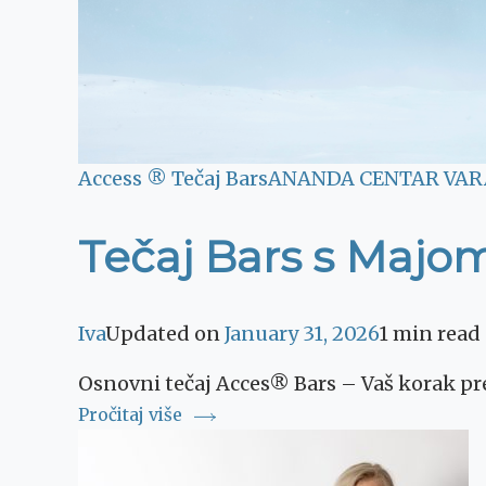
Access ® Tečaj Bars
ANANDA CENTAR VAR
Tečaj Bars s Majom
Iva
Updated on
January 31, 2026
1 min read
Osnovni tečaj Acces® Bars – Vaš korak pre
Pročitaj više