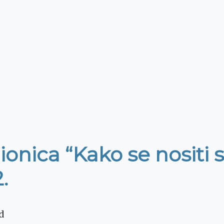
dionica “Kako se nositi 
.
d