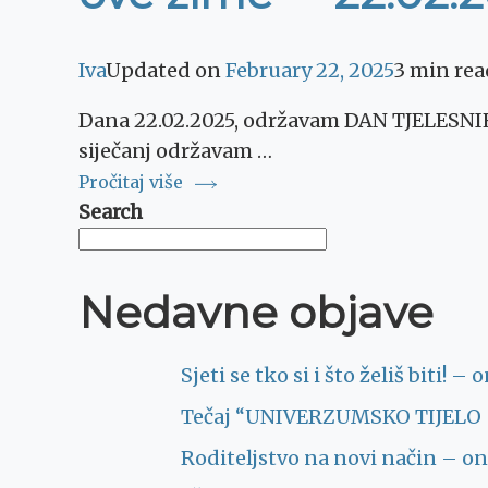
Iva
Updated on
February 22, 2025
3 min rea
Dana 22.02.2025, održavam DAN TJELESNIH
siječanj održavam …
Pročitaj više
Search
Nedavne objave
Sjeti se tko si i što želiš biti! 
Tečaj “UNIVERZUMSKO TIJELO – 
Roditeljstvo na novi način – onl