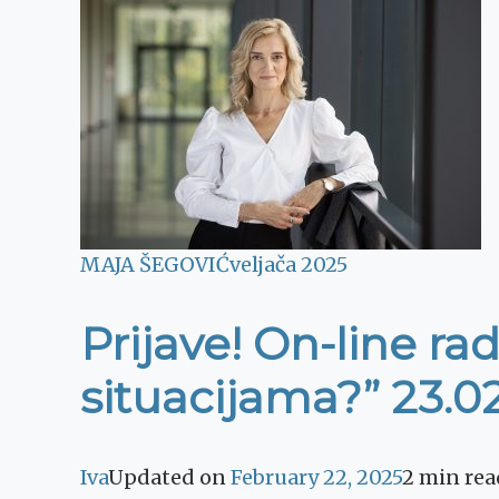
MAJA ŠEGOVIĆ
veljača 2025
Prijave! On-line ra
situacijama?” 23.02
Iva
Updated on
February 22, 2025
2 min rea