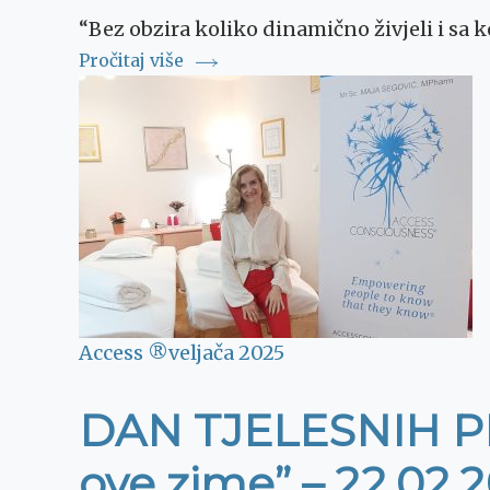
“Bez obzira koliko dinamično živjeli i sa 
Pročitaj više
Access ®
veljača 2025
DAN TJELESNIH PRO
ove zime” – 22.02.2