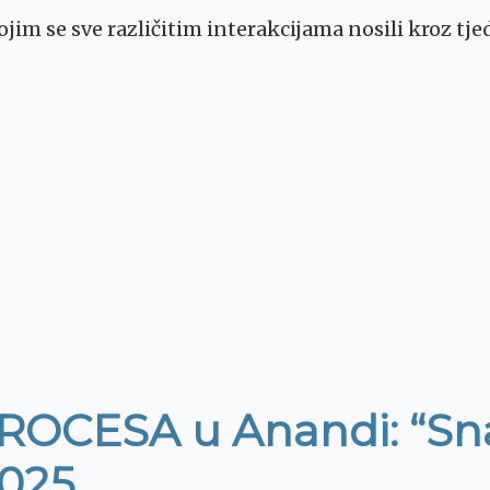
kojim se sve različitim interakcijama nosili kroz 
CESA u Anandi: “Snaž
025.