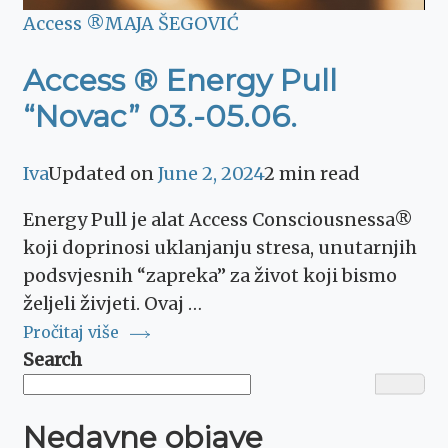
Access ®
MAJA ŠEGOVIĆ
Access ® Energy Pull
“Novac” 03.-05.06.
Iva
Updated on
June 2, 2024
2 min read
Energy Pull je alat Access Consciousnessa®
koji doprinosi uklanjanju stresa, unutarnjih
podsvjesnih “zapreka” za život koji bismo
željeli živjeti. Ovaj …
Pročitaj više
Search
Nedavne objave