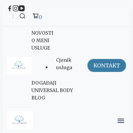
0
NOVOSTI
O MENI
USLUGE
Cjenik
KONTAKT
usluga
Maja Šegović
DOGAĐAJI
Ananda
UNIVERSAL BODY
BLOG