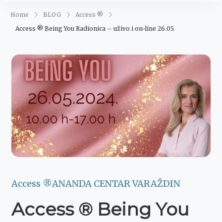
Maja Šegović
Ananda
Home
BLOG
Access ®
Access ® Being You Radionica – uživo i on-line 26.05.
Access ®
ANANDA CENTAR VARAŽDIN
Access ® Being You