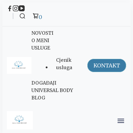
0
NOVOSTI
O MENI
USLUGE
Cjenik
KONTAKT
usluga
Maja Šegović
DOGAĐAJI
Ananda
UNIVERSAL BODY
BLOG