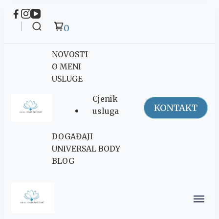
0
NOVOSTI
O MENI
USLUGE
Cjenik
KONTAKT
usluga
Maja Šegović
DOGAĐAJI
Ananda
UNIVERSAL BODY
BLOG