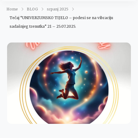
Maja Šegović
Ananda
Home
BLOG
srpanj 2025
Tečaj “UNIVERZUMSKO TIJELO – podesi se na vibraciju
sadašnjeg trenutka” 21 – 25.07.2025.