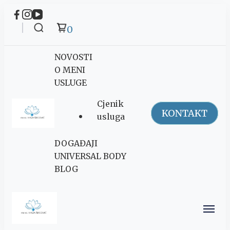
0
NOVOSTI
O MENI
USLUGE
Cjenik
KONTAKT
usluga
Maja Šegović
DOGAĐAJI
Ananda
UNIVERSAL BODY
BLOG