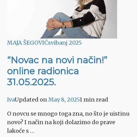
MAJA ŠEGOVIĆ
svibanj 2025
“Novac na novi način!”
online radionica
31.05.2025.
Iva
Updated on
May 8, 2025
1 min read
O novcu se mnogo toga zna, no što je uistinu
novo? I način na koji dolazimo do prave
lakoće s …