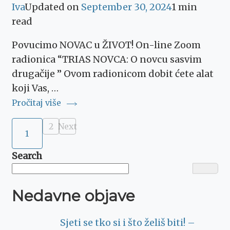
Iva
Updated on
September 30, 2024
1 min
read
Povucimo NOVAC u ŽIVOT! On-line Zoom
radionica “TRIAS NOVCA: O novcu sasvim
drugačije ” Ovom radionicom dobit ćete alat
koji Vas, …
Pročitaj više
Posts
2
Next
Page
1
Page
pagination
Search
Nedavne objave
Sjeti se tko si i što želiš biti! –