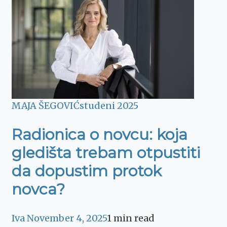
MAJA ŠEGOVIĆ
studeni 2025
Radionica o novcu: koja
gledišta trebam otpustiti
da dopustim protok
novca?
Iva
November 4, 2025
1 min read