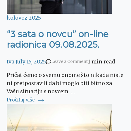
kolovoz 2025
“3 sata o novcu” on-line
radionica 09.08.2025.
Iva
July 15, 2025
1 min read
on
Leave a Comment
“3
Pričat ćemo o svemu onome što nikada niste
sata
ni pretpostavili da bi moglo biti bitno za
o
Vašu situaciju s novcem. …
novcu”
Pročitaj više
on-
line
radionica
09.08.2025.