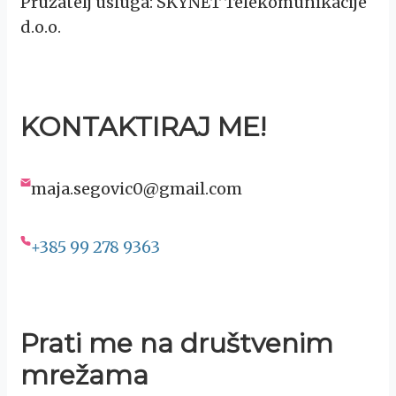
Pružatelj usluga: SKYNET Telekomunikacije
d.o.o.
KONTAKTIRAJ ME!
maja.segovic0@gmail.com
+385 99 278 9363
Prati me na društvenim
mrežama