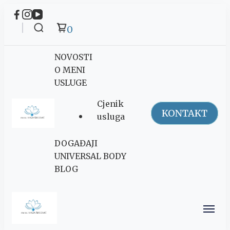
0
NOVOSTI
O MENI
USLUGE
Cjenik
KONTAKT
usluga
Maja Šegović
DOGAĐAJI
Ananda
UNIVERSAL BODY
BLOG