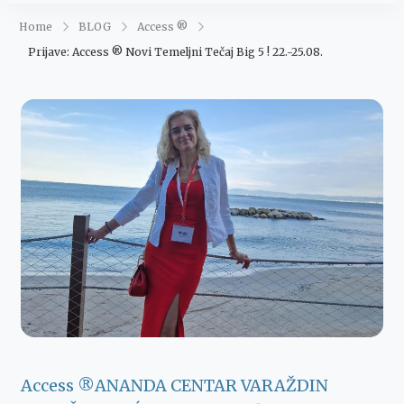
Maja Šegović
Ananda
Home
BLOG
Access ®
Prijave: Access ® Novi Temeljni Tečaj Big 5 ! 22.-25.08.
Access ®
ANANDA CENTAR VARAŽDIN