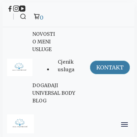
0
NOVOSTI
O MENI
USLUGE
Cjenik
KONTAKT
usluga
Maja Šegović
DOGAĐAJI
Ananda
UNIVERSAL BODY
BLOG