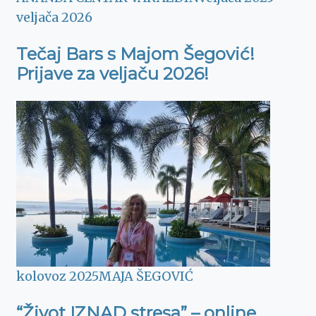
veljača 2026
Tečaj Bars s Majom Šegović!
Prijave za veljaču 2026!
kolovoz 2025
MAJA ŠEGOVIĆ
“Život IZNAD stresa” – online