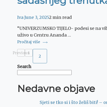
sadašnjeg trenutka”
Iva
June 3, 2025
2 min read
“UNIVERZUMSKO TIJELO- podesi se na vibra
uživo u Centru Ananda …
Pročitaj više
Posts
Previous
1
Page
2
Page
pagination
Search
Nedavne objave
Sjeti se tko si i što želiš biti! 