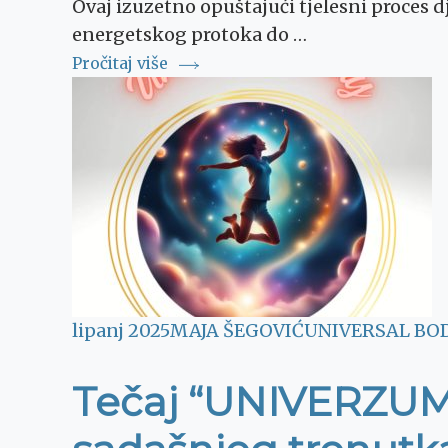
Ovaj izuzetno opuštajući tjelesni proces 
energetskog protoka do …
Pročitaj više
lipanj 2025
MAJA ŠEGOVIĆ
UNIVERSAL BO
Tečaj “UNIVERZUMS