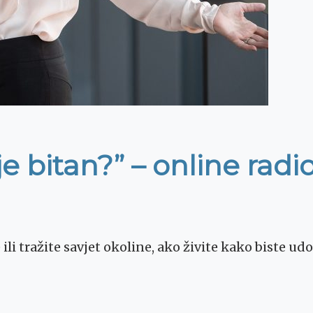
 je bitan?” – online radi
 ili tražite savjet okoline, ako živite kako biste u