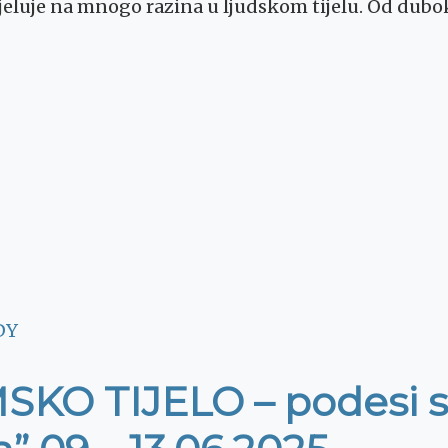
djeluje na mnogo razina u ljudskom tijelu. Od dubo
DY
KO TIJELO – podesi se