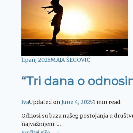
lipanj 2025
MAJA ŠEGOVIĆ
“Tri dana o odnosim
Iva
Updated on
June 4, 2025
1 min read
Odnosi su baza našeg postojanja u društ
najvažnijem: …
Pročitaj više